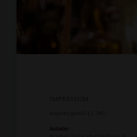
IMPRESSUM
Angaben gemäß § 5 TMG:
Anbieter:
Brauhaus Goslar Inh. Odin Paul e. K.