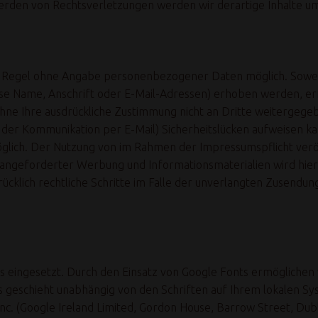
erden von Rechtsverletzungen werden wir derartige Inhalte 
er Regel ohne Angabe personenbezogener Daten möglich. Sowei
 Name, Anschrift oder E-Mail-Adressen) erhoben werden, erfol
ohne Ihre ausdrückliche Zustimmung nicht an Dritte weitergegeb
 der Kommunikation per E-Mail) Sicherheitslücken aufweisen ka
möglich. Der Nutzung von im Rahmen der Impressumspflicht verö
 angeforderter Werbung und Informationsmaterialien wird hier
rücklich rechtliche Schritte im Falle der unverlangten Zusend
eingesetzt. Durch den Einsatz von Google Fonts ermöglichen wi
s geschieht unabhängig von den Schriften auf Ihrem lokalen S
. (Google Ireland Limited, Gordon House, Barrow Street, Dublin