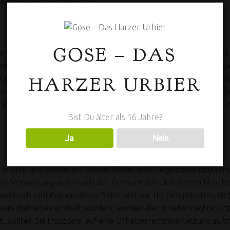
nhalte umgehend entfernen.
GOSE – DAS
 Webseiten Dritter, auf deren Inhalte wir keinen Einfluss habe
ehmen. Für die Inhalte der verlinkten Seiten ist stets der jew
HARZER URBIER
Seiten wurden zum Zeitpunkt der Verlinkung auf mögliche Recht
ung nicht erkennbar. Eine permanente inhaltliche Kontrolle der
rletzung nicht zumutbar. Bei Bekanntwerden von Rechtsverletz
Bist Du älter als 16 Jahre?
Ja
Nein
n Inhalte und Werke auf diesen Seiten unterliegen dem deutsche
 der Verwertung außerhalb der Grenzen des Urheberrechtes be
Downloads und Kopien dieser Seite sind nur für den privaten, ni
cht vom Betreiber erstellt wurden, werden die Urheberrechte D
net. Sollten Sie trotzdem auf eine Urheberrechtsverletzung au