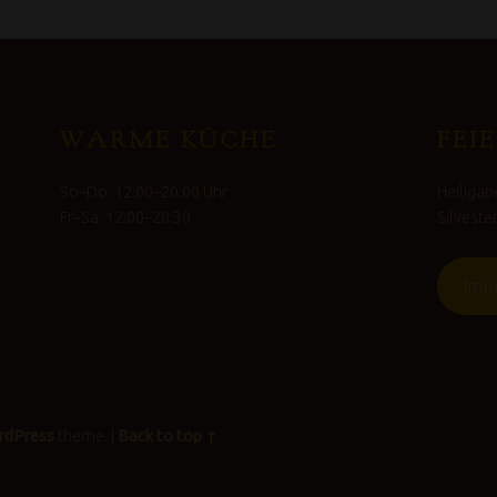
WARME KÜCHE
FEI
So–Do: 12:00–20:00 Uhr
Heiliga
Fr–Sa: 12:00–20:30
Silveste
Imp
rdPress
theme.
|
Back to top ↑