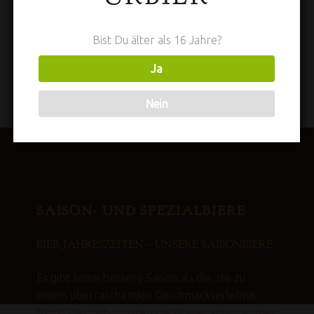
vollmundigen und hopfenherben (Hallertauer Perle
und Saphir) Geschmack. Das naturtrübe Bier in
Bist Du älter als 16 Jahre?
goldgelber Farbe (Pilsener- und Karadunkel-Malz) ist
der perfekte Durstlöscher für alle, die es etwas herber
Ja
mögen.
ca. 4,7% vol. alc. / IBU 40 / Stammwürze 11,3 °P
Nein
SAISON- UND SPEZIALBIERE
BIER JAHRESZEITEN – UNSERE SAISONBIERE
Es gibt keine bessere Saison als die, die zu
einem überraschenden Geschmackserlebnis
führt. Deshalb wussten die Brauer schon immer