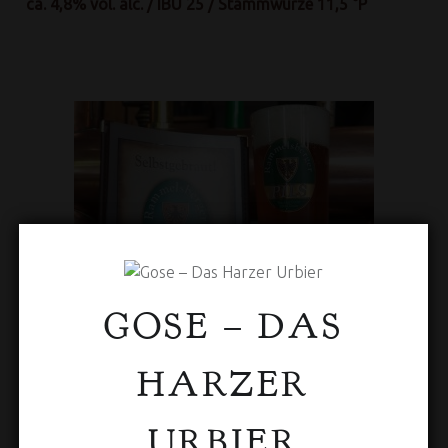
ca. 4,8% vol. alc. / IBU 25 / Stammwürze 11,5 °P
GOSE – DAS
HARZER
RAMMELSBERGER PILS
URBIER
Das altbekannte Goslarer Pils besticht durch einen